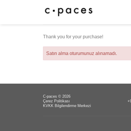
Skip
to
content
Thank you for your purchase!
Satın alma oturumunuz alınamadı.
C-paces © 2026
Çerez Politikası
+
KVKK Bilgilendirme Merkezi