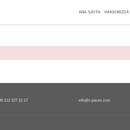
ANA SAYFA
HAKKIMIZDA
90 212 227 22 17
info@c-paces.com